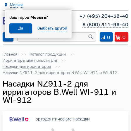
Москва
+7 (495) 204-36-40
Ваш город
Москва
?
8 (800) 511-96-40
Да
Выбрать другой
0
0
Главная
Каталог продукции
Ирригаторы для полости рта
Насадки для ирригаторов
Насадки NZ911-2 для ирригаторов B.Well WI-911 и WI-912
Насадки NZ911-2 для
ирригаторов B.Well WI-911 и
WI-912
ортодонтические насадки