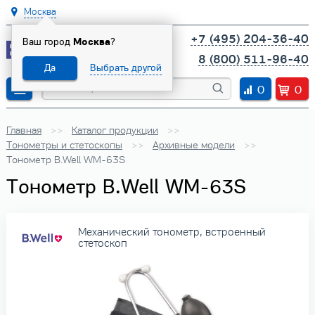
Москва
+7 (495) 204-36-40
Ваш город
Москва
?
8 (800) 511-96-40
Да
Выбрать другой
0
0
Главная
Каталог продукции
Тонометры и стетоскопы
Архивные модели
Тонометр B.Well WM-63S
Тонометр B.Well WM-63S
Механический тонометр, встроенный
стетоскоп